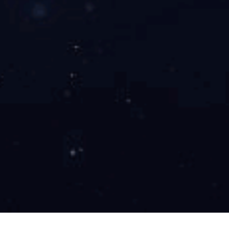
医用分子筛制氧机SL-3E-310
产品型号：SL-3E-310
产品机型：3升
产品重量：16KG
产品尺寸：260×336×470MM
产品咨询
氧气浓
氧气流量
运行
输入
输出压力
净重
外形尺寸(长*宽*
度%
范围
噪音
功率
(Mpa)
(kg)
高(mm)
（V/V）
(L/min)
(db)
(w)
大于等于
0.045-
0-3
47
280
15
336*260*470
90
0.08