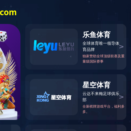
语言选择:
招商加盟