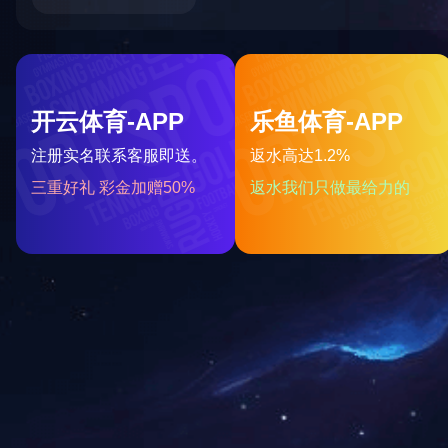
星空官方网站-星空online(中国)全国售
后服务电话400-993-6860
制氧机选购攻略| 3L机/5L机？到底选哪
个？
医用分子筛制氧机SL-3A330/530系列使
用视频
医用分子筛制氧机SL-3W系列使用视频
家用制氧机应对新冠真的有用吗？
在家吸氧，要注意什么？
联系我们
联系人: 星空官方网站-星空online(中国)
联系电话: 400-993-6860