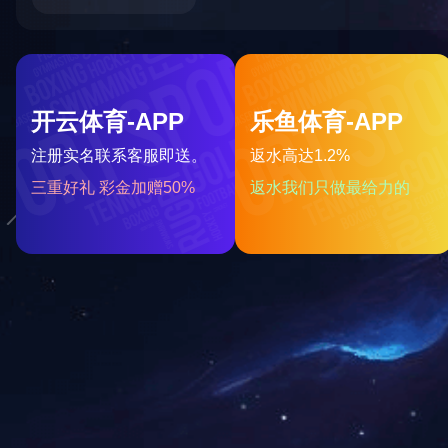
星空官方网站-星空online(中国)全国售
后服务电话400-993-6860
制氧机选购攻略| 3L机/5L机？到底选哪
个？
医用分子筛制氧机SL-3A330/530系列使
用视频
医用分子筛制氧机SL-3W系列使用视频
家用制氧机应对新冠真的有用吗？
在家吸氧，要注意什么？
联系我们
联系人: 星空官方网站-星空online(中国)
联系电话: 400-993-6860